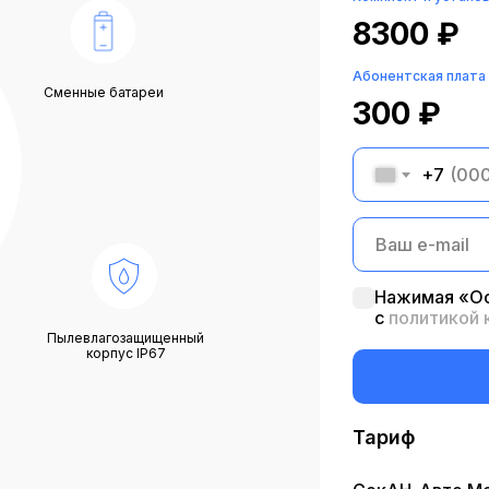
8300
₽
Абонентская плата
Сменные батареи
300
₽
+7
Нажимая «Ос
с
политикой
Пылевлагозащищенный
корпус IP67
Тариф