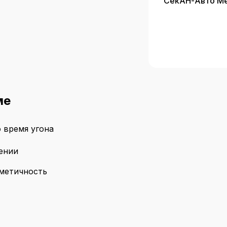
СекАН-Авто М
ме
 время угона
ении
рметичность