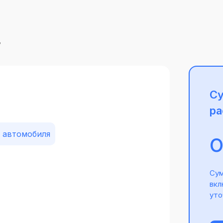
г
Су
ра
 автомобиля
Сум
вкл
уто